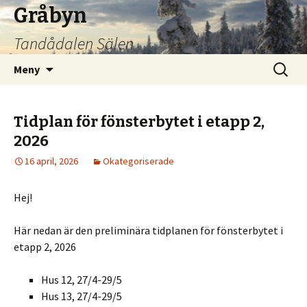
Gråbyn
Tandådalen Sälen
Hoppa
Sök
Meny
till
efter:
innehåll
Tidplan för fönsterbytet i etapp 2,
2026
16 april, 2026
Okategoriserade
Hej!
Här nedan är den preliminära tidplanen för fönsterbytet i
etapp 2, 2026
Hus 12, 27/4-29/5
Hus 13, 27/4-29/5