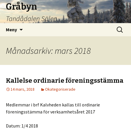
Gråbyn
Tandådalen Sälen
Hoppa
Sök
Meny
till
efter:
innehåll
Månadsarkiv: mars 2018
Kallelse ordinarie föreningsstämma
14 mars, 2018
Okategoriserade
Medlemmar i brf Kalvheden kallas till ordinarie
föreningsstämma för verksamhetsåret 2017
Datum: 1/4 2018