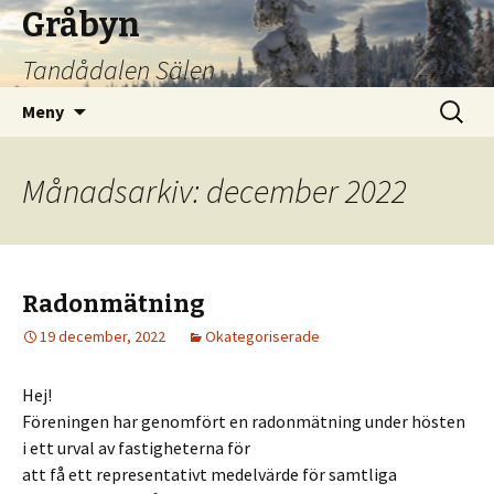
Gråbyn
Tandådalen Sälen
Hoppa
Sök
Meny
till
efter:
innehåll
Månadsarkiv: december 2022
Radonmätning
19 december, 2022
Okategoriserade
Hej!
Föreningen har genomfört en radonmätning under hösten
i ett urval av fastigheterna för
att få ett representativt medelvärde för samtliga