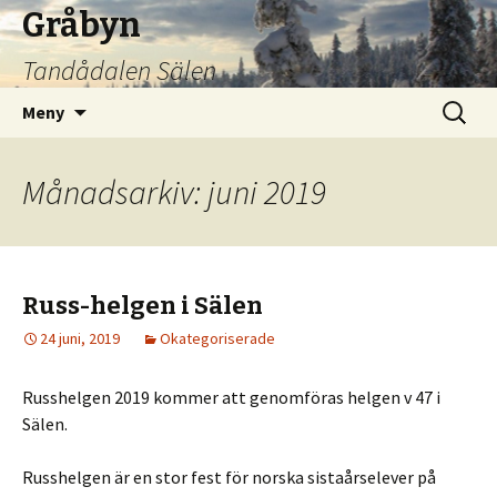
Gråbyn
Tandådalen Sälen
Hoppa
Sök
Meny
till
efter:
innehåll
Månadsarkiv: juni 2019
Russ-helgen i Sälen
24 juni, 2019
Okategoriserade
Russhelgen 2019 kommer att genomföras helgen v 47 i
Sälen.
Russhelgen är en stor fest för norska sistaårselever på