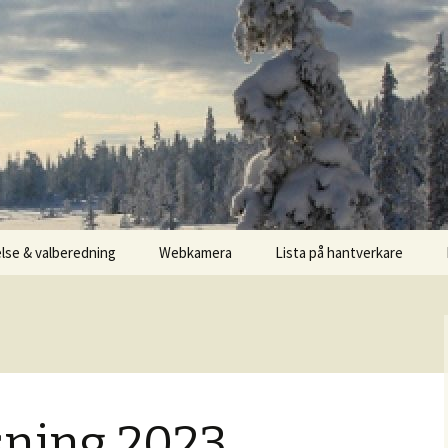
lse & valberedning
Webkamera
Lista på hantverkare
sning 2023