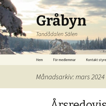
Gråbyn
Tandådalen Sälen
Hoppa
Hem
För medlemmar
Kontakt styre
till
innehåll
Medlemskap & Stadgar
Månadsarkiv: mars 2024
Årsstämmor/
Årsredovisningar
Försäkringar
Årsredovi
Felanmälan /