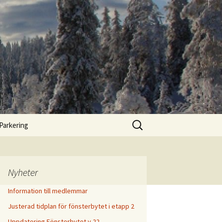
Sök
Parkering
efter:
Nyheter
Information till medlemmar
Justerad tidplan för fönsterbytet i etapp 2
Uppdatering Fönsterbytet v.22