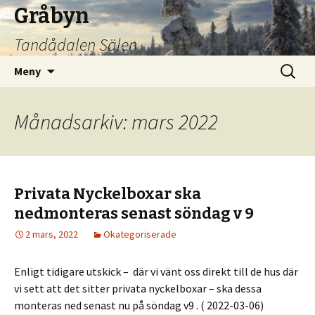
Gråbyn
Tandådalen Sälen
Hoppa
Sök
Meny
till
efter:
innehåll
Månadsarkiv: mars 2022
Privata Nyckelboxar ska
nedmonteras senast söndag v 9
2 mars, 2022
Okategoriserade
Enligt tidigare utskick – där vi vänt oss direkt till de hus där
vi sett att det sitter privata nyckelboxar – ska dessa
monteras ned senast nu på söndag v9 . ( 2022-03-06)