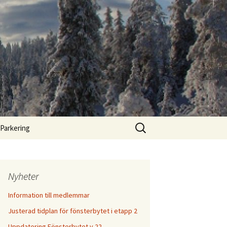
Sök
Parkering
efter:
Nyheter
Information till medlemmar
Justerad tidplan för fönsterbytet i etapp 2
Uppdatering Fönsterbytet v.22