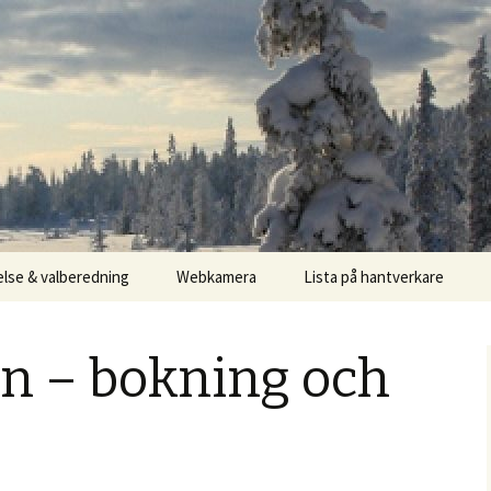
else & valberedning
Webkamera
Lista på hantverkare
an – bokning och