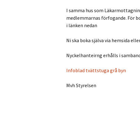
Fastighetsförvaltning
I samma hus som Läkarmottagninge
medlemmarnas förfogande. För bok
Tvättstugan – bokning
och nycklar
i länken nedan
TV Internet /Wifi
Ni ska boka själva via hemsida elle
Renovering Tips och Info
Nyckelhanteirng erhålls i samba
Kodlås trapphusförråd
Infoblad tvättstuga grå byn
Spolning på toaletter
Mvh Styrelsen
Beställa nycklar & hyra
nyckelbox
Laddstolpar för elbil