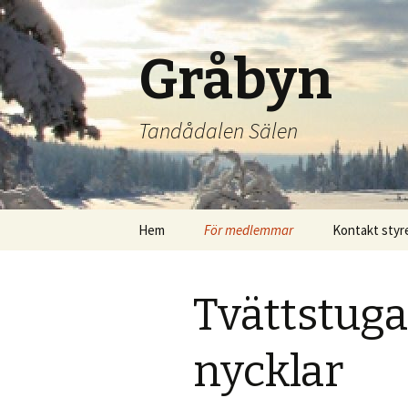
Gråbyn
Tandådalen Sälen
Hoppa
Hem
För medlemmar
Kontakt styr
till
innehåll
Medlemskap & Stadgar
Tvättstug
Årsstämmor/
Årsredovisningar
nycklar
Försäkringar
Felanmälan /