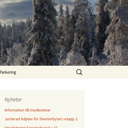
Sök
Parkering
efter:
Nyheter
Information till medlemmar
Justerad tidplan för fönsterbytet i etapp 2
Uppdatering Fönsterbytet v.22