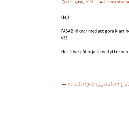
21 augusti, 2025
Okategoriser
Fastighetsförvaltning
Hej!
Tvättstugan – bokning
och nycklar
FASAB räknar med att göra klart he
TV Internet /Wifi
v36.
Renovering Tips och Info
Hus 9 har påbörjats med yttre och 
Kodlås trapphusförråd
Spolning på toaletter
←
Fönsterbyte uppdatering 2
Beställa nycklar & hyra
nyckelbox
Inläggsnavigering
Laddstolpar för elbil