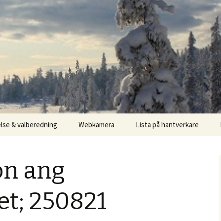
lse & valberedning
Webkamera
Lista på hantverkare
on ang
et; 250821